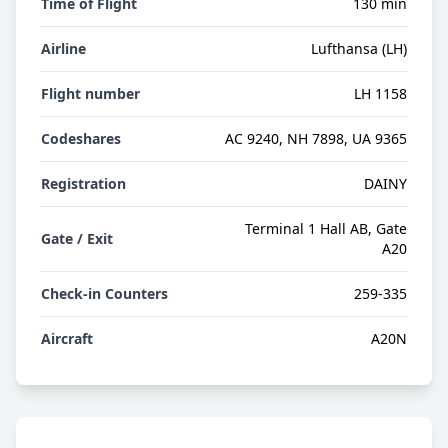
Time of Flight
130 min
Airline
Lufthansa (LH)
Flight number
LH 1158
Codeshares
AC 9240, NH 7898, UA 9365
Registration
DAINY
Terminal 1 Hall AB, Gate
Gate / Exit
A20
Check-in Counters
259-335
Aircraft
A20N