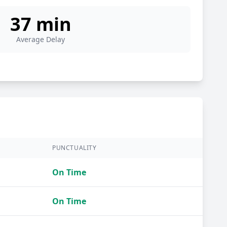
37 min
Average Delay
PUNCTUALITY
On Time
On Time