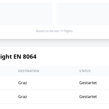
Based on the last 77 flights.
light EN 8064
DESTINATION
STATUS
Graz
Gestartet
Graz
Gestartet