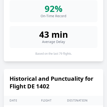
92%
On-Time Record
43 min
Average Delay
Based on the last 79 flights.
Historical and Punctuality for
Flight DE 1402
DATE
FLIGHT
DESTINATION
S